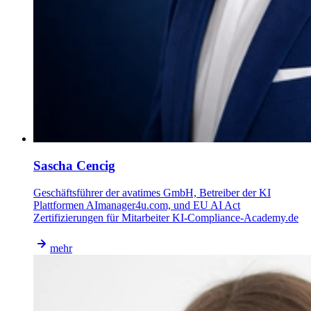
Sascha Cencig
Geschäftsführer der avatimes GmbH, Betreiber der KI
Plattformen AImanager4u.com, und EU AI Act
Zertifizierungen für Mitarbeiter KI-Compliance-Academy.de
mehr