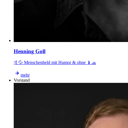
Henning Goll
🤙💦 Menschenheld mit Humor & ohne 📱🧢
mehr
Vorstand